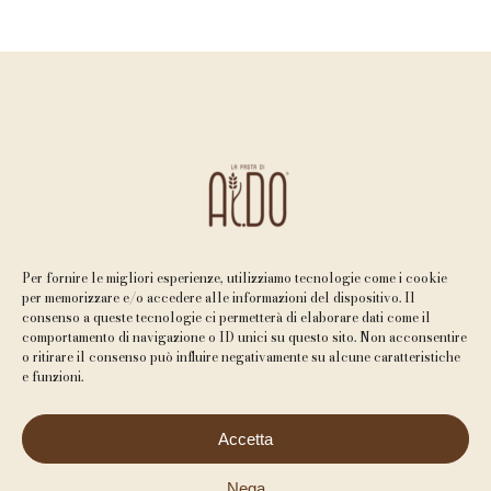
Per fornire le migliori esperienze, utilizziamo tecnologie come i cookie
per memorizzare e/o accedere alle informazioni del dispositivo. Il
consenso a queste tecnologie ci permetterà di elaborare dati come il
comportamento di navigazione o ID unici su questo sito. Non acconsentire
o ritirare il consenso può influire negativamente su alcune caratteristiche
e funzioni.
© La Pasta di Aldo Srl. Tutti i diritti sono riservati. P.IVA
Accetta
02046500431
Privacy Policy
–
Cookie Policy
–
Politica sulla Qualità
Subtotale:
0,00
€
Nega