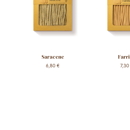
Saracene
Farr
6,80
€
7,3