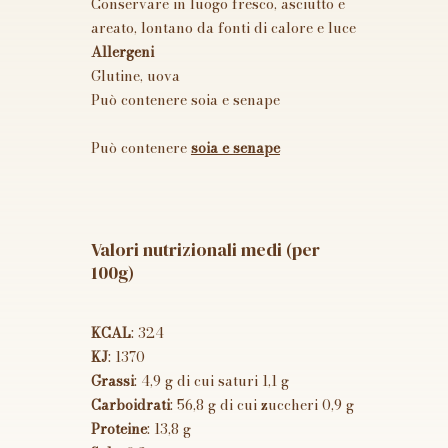
Conservare in luogo fresco, asciutto e
areato, lontano da fonti di calore e luce
Allergeni
Glutine, uova
Può contenere soia e senape
Può contenere
soia e senape
Valori nutrizionali medi (per
100g)
KCAL
: 324
KJ
: 1370
Grassi
: 4,9 g di cui saturi 1,1 g
Carboidrati
: 56,8 g di cui zuccheri 0,9 g
Proteine
: 13,8 g