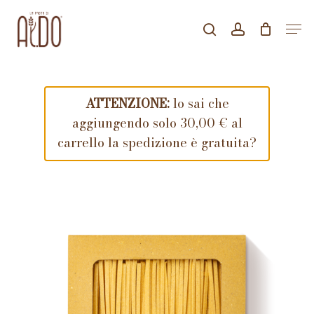
Skip
Men
to
search
account
CLOSE
Carrello
CART
main
content
ATTENZIONE:
lo sai che
aggiungendo solo
30,00
€
al
carrello la spedizione è gratuita?