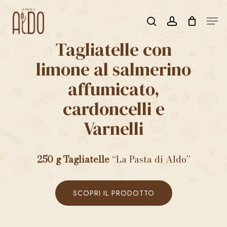
Skip
Men
to
search
account
CLOSE
Carrello
CART
main
Tagliatelle con
content
limone al salmerino
affumicato,
cardoncelli e
Varnelli
250 g Tagliatelle
“La Pasta di Aldo”
SCOPRI IL PRODOTTO