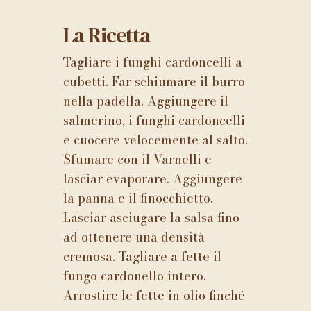
La Ricetta
Tagliare i funghi cardoncelli a
cubetti. Far schiumare il burro
nella padella. Aggiungere il
salmerino, i funghi cardoncelli
e cuocere velocemente al salto.
Sfumare con il Varnelli e
lasciar evaporare. Aggiungere
la panna e il finocchietto.
Lasciar asciugare la salsa fino
Nessun prodotto nel carrello.
ad ottenere una densità
VAI ALLO SHOP
cremosa. Tagliare a fette il
fungo cardonello intero.
Arrostire le fette in olio finché