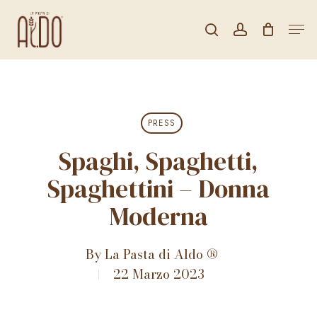
Skip
Men
to
search
account
CLOSE
Carrello
CART
main
content
PRESS
Spaghi, Spaghetti,
Spaghettini – Donna
Moderna
By
La Pasta di Aldo ®
22 Marzo 2023